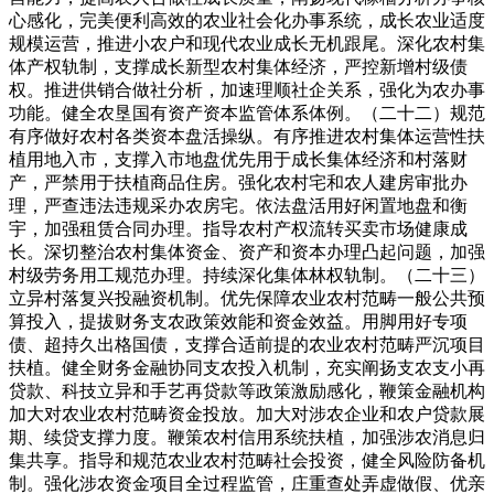
心感化，完美便利高效的农业社会化办事系统，成长农业适度
规模运营，推进小农户和现代农业成长无机跟尾。深化农村集
体产权轨制，支撑成长新型农村集体经济，严控新增村级债
权。推进供销合做社分析，加速理顺社企关系，强化为农办事
功能。健全农垦国有资产资本监管体系体例。（二十二）规范
有序做好农村各类资本盘活操纵。有序推进农村集体运营性扶
植用地入市，支撑入市地盘优先用于成长集体经济和村落财
产，严禁用于扶植商品住房。强化农村宅和农人建房审批办
理，严查违法违规采办农房宅。依法盘活用好闲置地盘和衡
宇，加强租赁合同办理。指导农村产权流转买卖市场健康成
长。深切整治农村集体资金、资产和资本办理凸起问题，加强
村级劳务用工规范办理。持续深化集体林权轨制。（二十三）
立异村落复兴投融资机制。优先保障农业农村范畴一般公共预
算投入，提拔财务支农政策效能和资金效益。用脚用好专项
债、超持久出格国债，支撑合适前提的农业农村范畴严沉项目
扶植。健全财务金融协同支农投入机制，充实阐扬支农支小再
贷款、科技立异和手艺再贷款等政策激励感化，鞭策金融机构
加大对农业农村范畴资金投放。加大对涉农企业和农户贷款展
期、续贷支撑力度。鞭策农村信用系统扶植，加强涉农消息归
集共享。指导和规范农业农村范畴社会投资，健全风险防备机
制。强化涉农资金项目全过程监管，庄重查处弄虚做假、优亲