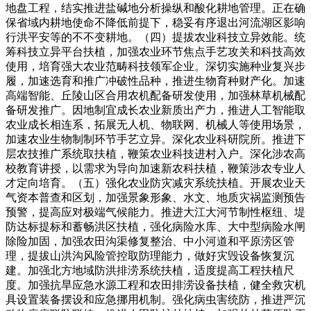
地盘工程，结实推进盐碱地分析操纵和酸化耕地管理。正在确
保省域内耕地使命不降低前提下，稳妥有序退出河流湖区影响
行洪平安等的不不变耕地。（四）提拔农业科技立异效能。统
筹科技立异平台扶植，加强农业环节焦点手艺攻关和科技高效
使用，培育强大农业范畴科技领军企业。深切实施种业复兴步
履，加速选育和推广冲破性品种，推进生物育种财产化。加速
高端智能、丘陵山区合用农机配备研发使用，加强林草机械配
备研发推广。因地制宜成长农业新质出产力，推进人工智能取
农业成长相连系，拓展无人机、物联网、机械人等使用场景，
加速农业生物制制环节手艺立异。深化农业科研院所。推进下
层农技推广系统取扶植，鞭策农业科技进村入户。深化涉农高
校教育讲授，以需求为导向加速新农科扶植，鞭策涉农专业人
才定向培育。（五）强化农业防灾减灾系统扶植。开展农业天
气资本普查和区划，加强景象形象、水文、地质灾祸监测预告
预警，提高应对极端气候能力。推进大江大河节制性枢纽、堤
防达标提标和蓄畅洪区扶植，强化病险水库、大中型病险水闸
除险加固，加强农田沟渠修复整治、中小河道和平原涝区管
理，提拔山洪沟风险管控取防理能力，做好灾毁设备恢复沉
建。加强北方地域防洪排涝系统扶植，适度提高工程扶植尺
度。加强抗旱应急水源工程和农田排涝设备扶植，健全救灾机
具设置装备摆设和应急挪用机制。强化病虫害统防，推进严沉