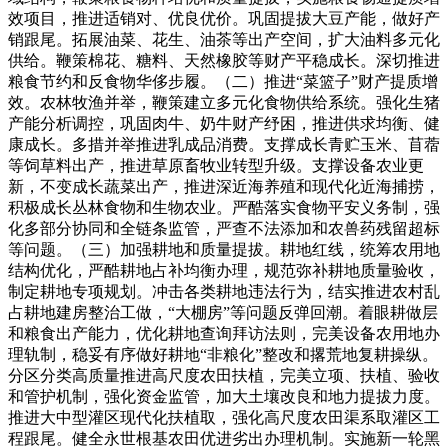
效项目，推进适销对、优良优价。巩固提拔大豆产能，做好产
销跟尾。拓展油菜、花生、油茶等出产空间，扩大油料多元化
供给。鞭策棉花、糖料、天然橡胶等财产平稳成长。深切推进
粮食节约和反食物华侈步履。（二）推进“菜篮子”财产提质增
效。农林牧渔并举，鞭策建立多元化食物供给系统。强化生猪
产能分析调控，巩固肉牛、奶牛财产纾困，推进供求均衡、健
康成长。多措并举推进乳成品消费。支撑成长青贮玉米、苜蓿
等饲草料出产，推进草原畜牧业转型升级。支撑设备农业更
新，不变成长蔬菜出产，推进深近海养殖和现代化近海捕捞，
积极成长丛林食物和生物农业。严酷落实食物平安义务制，强
化多部分协同和全链条监管，严查不法添加和农兽药残留超标
等问题。（三）加强耕地和质量提拔。耕地红线，统筹农用地
结构优化，严酷耕地占补均衡办理，规范弥补耕地质量验收，
制定耕地专项规划。冲击各类耕地违法行为，结实推进农村乱
占耕地建房整治工做，“大棚房”等问题反弹回潮。着眼耕做层
和粮食出产能力，优化耕地查询拜访法则，完美设备农用地办
理轨制，稳妥有序做好耕地“非粮化”整改和撂荒地复耕操纵。
分区分类高质量推进高尺度农田扶植，完美立项、扶植、验收
和管护机制，强化资金监管，加大土壤改良和地力提拔力度。
推进大中型灌区现代化扶植取，强化高尺度农田渠系取灌区工
程跟尾。健全永世根基农田优进劣出办理机制。实施新一轮黑