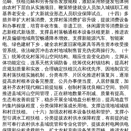
范畴、扶植范畴和劳务报答发放规模，激励采用矫捷发包体例
由农村下层自从实施项目。鞭策矫捷就业人员加入城镇职工根
基养老安全，扩大新就业形态人员职业保障试点。（十四）多
措并举扩大村落消费。支撑村落消费扩容升级，提拔消费设备
和办事程度，培育丰收市集、非遗工坊、休闲露营等消费新业
态新模式新场景。支撑县村落畅通根本设备扶植更新，推进农
村及偏僻地域商贸畅通降本增效。支撑新能源汽车、智能家
电、绿色建材下乡，健全农村废旧家电家具等再生资本收受接
管系统。依法峻厉冲击农村地域制售冒充伪劣商操行为。（十
五）统筹优化村落河山空间结构。顺应生齿变化趋向，立脚从
体功能定位，连系天然灾祸防备，统筹优化村镇结构，提高村
庄规划质量和实效，合理确定扶植沉点和优先序。因地制宜完
美村落扶植实施机制，分类有序、片区化推进村落复兴，逐渐
提高农村根本设备完整度、公共办事便当度、人居舒服度，加
速补齐农村现代糊口前提短板，创制村落优良糊口空间。协同
推进县域河山空间管理，正在耕地数量不削减、质量有提高、
生态有改善前提下，稳步开展全域地盘分析整治，提高地盘节
约集约操纵程度，分类保障村落成长用地。支撑边境地域城镇
和村庄扶植。（十六）加强农村根本设备扶植和管护。支撑小
型引调水工程扶植，分类提拔农村供水保障程度，有前提的处
所可奉行农村供水县域统管和专业化管护。提拔农村电网供电
保障和分析承载能力，扩大农村充电设备笼盖范畴。推进农村